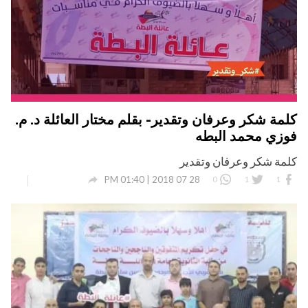
كلمة شكر وعرفان وتقدير- بقلم مختار العائلة د. م.
فوزي محمد البطه
كلمة شكر وعرفان وتقدير

28 07 2018 | 01:40 PM
0
1
1