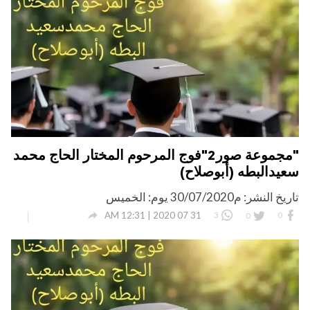
"مجموعة صور2"فوج المرحوم المختار الحاج محمد
سعيدالبطه (أبوصلاح)
تاريخ النشر: م30/07/2020 يوم: الخميس

31 07 2020 | 12:31 AM
3
0
0