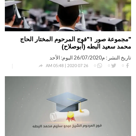
"مجموعة صور 1"فوج المرحوم المختار الحاج
محمد سعيد البطه (أبوصلاح)
تاريخ النشر : م26/07/2020 اليوم: الأحد

26 07 2020 | 05:48 AM
0
0
0