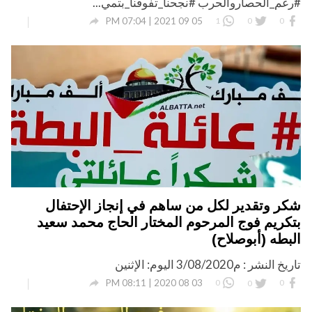
#رغم_الحصاروالحرب #نجحنا_تفوقنا_بتمي...

05 09 2021 | 07:04 PM
1
0
0
شكر وتقدير لكل من ساهم في إنجاز الإحتفال
بتكريم فوج المرحوم المختار الحاج محمد سعيد
البطه (أبوصلاح)
تاريخ النشر : م3/08/2020 اليوم: الإثنين

03 08 2020 | 08:11 PM
0
0
0