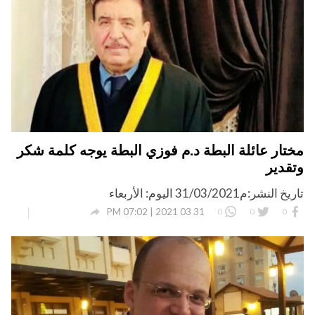
مختار عائلة البطة د.م فوزي البطة يوجه كلمة شكر
وتقدير
تاريخ النشر:م31/03/2021 اليوم: الأربعاء

31 03 2021 | 07:02 PM
0
0
0