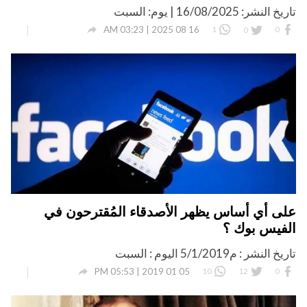
تاريخ النشر: 16/08/2025 | يوم: السبت

16 08 2025 | 03:23 AM
1
0
0
على أي أساس يظهر الأصدقاء المُقترحون في
الفيس بوك ؟
تاريخ النشر : م5/1/2019 اليوم : السبت

05 01 2019 | 05:53 PM
10
12
0