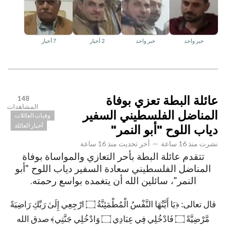
خبر واحد
خبر واحد
2 أخبار
7 أخبار
عائلة البطة تعزي بوفاة
148
المشاهدات
المناضل الفلسطيني السفير
وفيات العائلات
أخبار العائلة
دياب اللوح "أبو النمر"
نشرت
منذ 16 ساعة
—
أخر تحديث
منذ 16 ساعة
تتقدم عائلة البطة بأحر التعازي والمواساة بوفاة
المناضل الفلسطيني سعادة السفير دياب اللوح "أبو
النمر"، سائلين الله أن يتغمده بواسع رحمته.
قال تعالى: ﴿يَا أَيَّتُهَا النَّفْسُ الْمُطْمَئِنَّةُ ۝ ارْجِعِي إِلَىٰ رَبِّكِ رَاضِيَةً
مَّرْضِيَّةً ۝ فَادْخُلِي فِي عِبَادِي ۝ وَادْخُلِي جَنَّتِي﴾ صدق الله