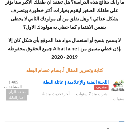
ما رأيك بنتائج هذه الدراسة؟ هل تعتقد أن طفلك الأكبر سناً يؤثر
على طفلك الصغير ليقوم بخيارات أكثر خطورة ويتصرف
بشكل عدائي ؟ وهل تقلق من أن مولودك الثاني لا يحظى
بنفس الاهتمام كما حظي به مولودك الاول؟
لا يسمح بنسخ أو استعمال مواد هذا الموقع بأي شكل كان إلا
بإذن خطي مسبق من Albatta.net جميع الحقوق محفوظة
2019 - 2020
كتابة وتحرير المقال أ. بسام عصام البطه
اللجنة الفنية والإعلامية | عائلة البطة
1,405
المشاهدات
مشرف
مقالات الرأي
نشرت
منذ 7 سنوات
—
أخر تحديث
منذ 4
أخبار العائلة
سنوات