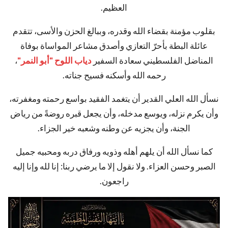
العظيم.
بقلوب مؤمنة بقضاء الله وقدره، وببالغ الحزن والأسى، تتقدم
عائلة البطة بأحرّ التعازي وأصدق مشاعر المواساة بوفاة
المناضل الفلسطيني سعادة السفير
دياب اللوح "أبو النمر"
،
رحمه الله وأسكنه فسيح جناته.
نسأل الله العلي القدير أن يتغمد الفقيد بواسع رحمته ومغفرته،
وأن يكرم نزله، ويوسع مدخله، وأن يجعل قبره روضةً من رياض
الجنة، وأن يجزيه عن وطنه وشعبه خير الجزاء.
كما نسأل الله أن يلهم أهله وذويه ورفاق دربه ومحبيه جميل
الصبر وحسن العزاء. ولا نقول إلا ما يرضي ربنا: إنا لله وإنا إليه
راجعون.