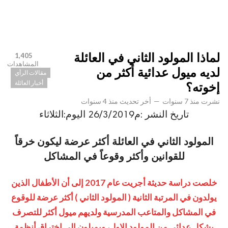
لماذا المولود الثاني في العائلة
1,405
المشاهدات
لديه ميول عدائية أكثر من
مقالات الرأي
أخبار العائلة
إخوته؟
نشرت
منذ 7 سنوات
—
أخر تحديث
منذ 4 سنوات
تاريخ النشر :م26/3/2019 اليوم:الثلاثاء
المولود الثاني في العائلة أكثر عرضة ليكون خرقاً
للقوانين وأكثر وقوعاً في المشاكل
خلصت دراسة حديثة أجريت عام 2017 إلى أن الأطفال الذين
يولدون في المرتبة الثانية ( المولود الثاني ) أكثر عرضة للوقوع
في المشاكل والمتاعب المدرسية ولديهم ميول أكثر للتصرف
بشكل عدائي من المولود الاول، ويميلون الى اختراق أنظمة