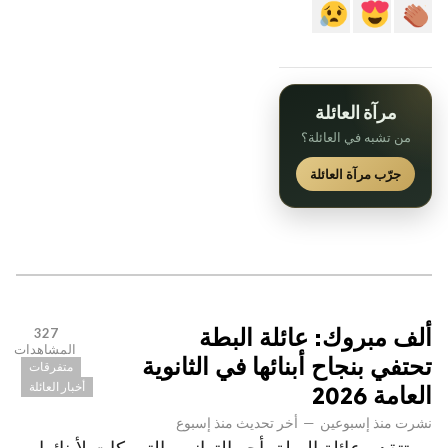
مرآة العائلة
من تشبه في العائلة؟
جرّب مرآة العائلة
ألف مبروك: عائلة البطة
327
المشاهدات
تحتفي بنجاح أبنائها في الثانوية
متفرقات
أخبار العائلة
العامة 2026
نشرت
منذ إسبوعين
—
أخر تحديث
منذ إسبوع