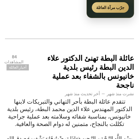
جرّب مرآة العائلة
عائلة البطة تهنئ الدكتور علاء
84
المشاهدات
الدين البطة رئيس بلدية
أخبار العائلة
خانيونس بالشفاء بعد عملية
ناجحة
نشرت
منذ شهر
—
أخر تحديث
منذ شهر
تتقدم عائلة البطة بأحر التهاني والتبريكات لابنها
الدكتور المهندس علاء الدين محمد البطة، رئيس بلدية
خانيونس، بمناسبة شفائه وسلامته بعد عملية جراحية
تكللت بالنجاح، متمنين له دوام الصحة والعافية.
بِسْمِ اللَّهِ الرَّحْمَنِ الرَّحِيمِ ﴿وَإِذَا مَرِضْتُ فَهُوَ يَشْفِينِ﴾ صدق الله