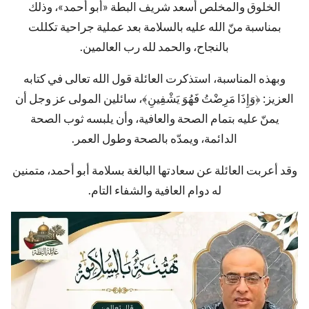
الخلوق والمخلص أسعد شريف البطة «أبو أحمد»، وذلك
بمناسبة منّ الله عليه بالسلامة بعد عملية جراحية تكللت
بالنجاح، والحمد لله رب العالمين.
وبهذه المناسبة، استذكرت العائلة قول الله تعالى في كتابه
العزيز: ﴿وَإِذَا مَرِضْتُ فَهُوَ يَشْفِينِ﴾، سائلين المولى عز وجل أن
يمنّ عليه بتمام الصحة والعافية، وأن يلبسه ثوب الصحة
الدائمة، ويمدّه بالصحة وطول العمر.
وقد أعربت العائلة عن سعادتها البالغة بسلامة أبو أحمد، متمنين
له دوام العافية والشفاء التام.