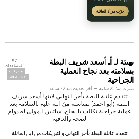
جرّب مرآة العائلة
تهنئة لـ أ. أسعد شريف البطة
97
المشاهدات
بسلامته بعد نجاح العملية
متفرقات
أخبار العائلة
الجراحية
نشرت
منذ 23 ساعة
—
أخر تحديث
منذ 22 ساعة
تتقدم عائلة البطة بأحر التهاني لابنها أسعد شريف
البطة (أبو أحمد) بمناسبة منّ الله عليه بالسلامة بعد
عملية جراحية تكللت بالنجاح، سائلين المولى له دوام
الصحة والعافية.
تتقدم عائلة البطة بأحر التهاني والتبريكات من ابن العائلة